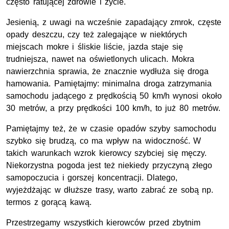
często ratującej zdrowie i życie.
Jesienią, z uwagi na wcześnie zapadający zmrok, częste
opady deszczu, czy też zalegające w niektórych
miejscach mokre i śliskie liście, jazda staje się
trudniejsza, nawet na oświetlonych ulicach. Mokra
nawierzchnia sprawia, że znacznie wydłuża się droga
hamowania. Pamiętajmy: minimalna droga zatrzymania
samochodu jadącego z prędkością 50 km/h wynosi około
30 metrów, a przy prędkości 100 km/h, to już 80 metrów.
Pamiętajmy też, że w czasie opadów szyby samochodu
szybko się brudzą, co ma wpływ na widoczność. W
takich warunkach wzrok kierowcy szybciej się męczy.
Niekorzystna pogoda jest też niekiedy przyczyną złego
samopoczucia i gorszej koncentracji. Dlatego,
wyjeżdżając w dłuższe trasy, warto zabrać ze sobą np.
termos z gorącą kawą.
Przestrzegamy wszystkich kierowców przed zbytnim