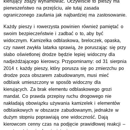
kierujący zdąży wyhamować. Oczywiście to pieszy ma
pierwszeństwo na przejściu, ale tutaj zasada
ograniczonego zaufania jak najbardziej ma zastosowanie.
Każdy pieszy i rowerzysta powinien również pamiętać o
swoim bezpieczeństwie i zadbać o to, aby być
widocznym. Kamizelka odblaskowa, breloczek, opaska,
czy nawet zwykła latarka sprawią, że poruszając się przy
słabo oświetlonej drodze będzie lepiej widoczny dla
nadjeżdżającego kierowcy. Przypominamy: od 31 sierpnia
2014 r. każdy pieszy, który porusza się po zmierzchu po
drodze poza obszarem zabudowanym, musi mieć
odblask umieszczony w sposób widoczny dla
kierujących. Za brak elementu odblaskowego grozi
mandat. Co prawda przepisy ruchu drogowego nie
nakładają obowiązku używania kamizelek i elementów
odblaskowych w obszarze zabudowanym, jednakże w
dużym stopniu poprawiają one widoczność. Dają
kierowcom cenny czas na podjęcie prawidłowej reakcji –