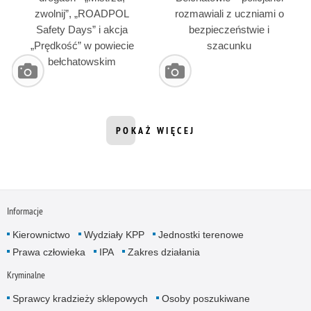
zwolnij”, „ROADPOL
rozmawiali z uczniami o
Safety Days” i akcja
bezpieczeństwie i
„Prędkość” w powiecie
szacunku
bełchatowskim
POKAŻ WIĘCEJ
INFORMACJI Z DZIAŁU GALERIE ZD
Informacje
Kierownictwo
Wydziały KPP
Jednostki terenowe
Prawa człowieka
IPA
Zakres działania
Kryminalne
Sprawcy kradzieży sklepowych
Osoby poszukiwane