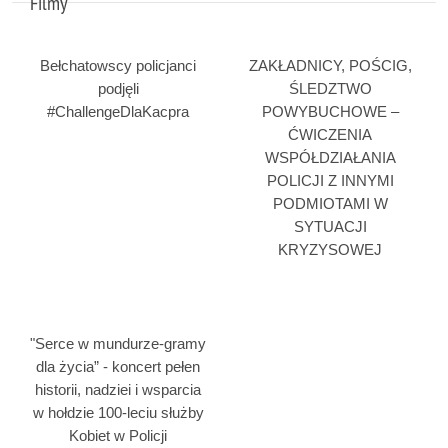
Filmy
Bełchatowscy policjanci
ZAKŁADNICY, POŚCIG,
podjęli
ŚLEDZTWO
#ChallengeDlaKacpra
POWYBUCHOWE –
ĆWICZENIA
WSPÓŁDZIAŁANIA
POLICJI Z INNYMI
PODMIOTAMI W
SYTUACJI
KRYZYSOWEJ
"Serce w mundurze-gramy
dla życia” - koncert pełen
historii, nadziei i wsparcia
w hołdzie 100-leciu służby
Kobiet w Policji