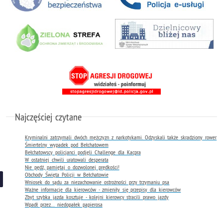
Najczęściej czytane
Kryminalni zatrzymali dwóch mężczyzn z narkotykami. Odzyskali także skradziony rower
Śmiertelny wypadek pod Bełchatowem
Bełchatowscy policjanci podjęli Challenge dla Kacpra
W ostatniej chwili uratowali desperata
Nie pędź, pamiętaj o dozwolonej prędkości!
Obchody Święta Policji w Bełchatowie
Wniosek do sądu za niezachowanie ostrożności przy trzymaniu psa
Ważne informacje dla kierowców - zmieniły się przepisy dla kierowców
Zbyt szybka jazda kosztuje - kolejni kierowcy stracili prawo jazdy
Wpadł przez… niedopałek papierosa