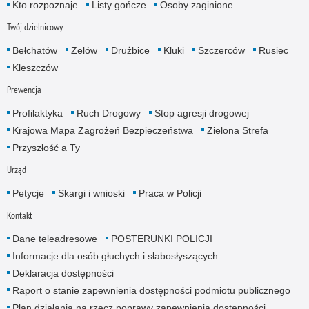
Kto rozpoznaje
Listy gończe
Osoby zaginione
Twój dzielnicowy
Bełchatów
Zelów
Drużbice
Kluki
Szczerców
Rusiec
Kleszczów
Prewencja
Profilaktyka
Ruch Drogowy
Stop agresji drogowej
Krajowa Mapa Zagrożeń Bezpieczeństwa
Zielona Strefa
Przyszłość a Ty
Urząd
Petycje
Skargi i wnioski
Praca w Policji
Kontakt
Dane teleadresowe
POSTERUNKI POLICJI
Informacje dla osób głuchych i słabosłyszących
Deklaracja dostępności
Raport o stanie zapewnienia dostępności podmiotu publicznego
Plan działania na rzecz poprawy zapewnienia dostępności