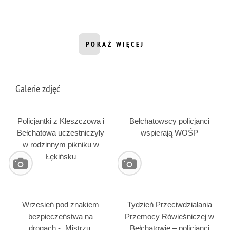
POKAŻ WIĘCEJ
INFORMACJI Z DZIAŁU FILMY
Galerie zdjęć
Policjantki z Kleszczowa i
Bełchatowscy policjanci
Bełchatowa uczestniczyły
wspierają WOŚP
w rodzinnym pikniku w
Łękińsku
Wrzesień pod znakiem
Tydzień Przeciwdziałania
bezpieczeństwa na
Przemocy Rówieśniczej w
drogach - „Mistrzu,
Bełchatowie – policjanci