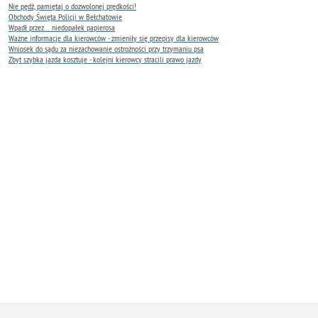
Nie pędź, pamiętaj o dozwolonej prędkości!
Obchody Święta Policji w Bełchatowie
Wpadł przez… niedopałek papierosa
Ważne informacje dla kierowców - zmieniły się przepisy dla kierowców
Wniosek do sądu za niezachowanie ostrożności przy trzymaniu psa
Zbyt szybka jazda kosztuje - kolejni kierowcy stracili prawo jazdy