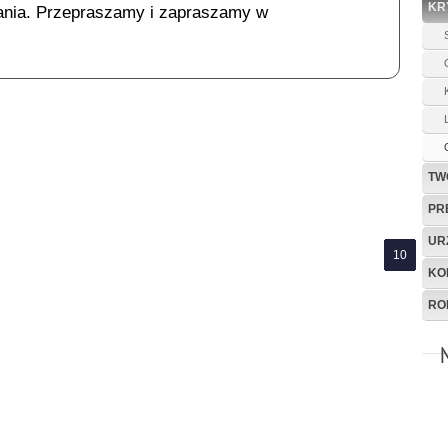
KR
ania. Przepraszamy i zapraszamy w
TW
PR
UR
KO
RO