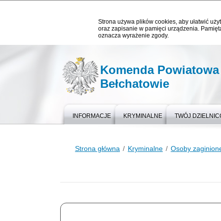
Strona używa plików cookies, aby ułatwić użyt
oraz zapisanie w pamięci urządzenia. Pamięta
oznacza wyrażenie zgody.
Komenda Powiatowa P
Bełchatowie
INFORMACJE
KRYMINALNE
TWÓJ DZIELNI
Strona główna
Kryminalne
Osoby zaginion