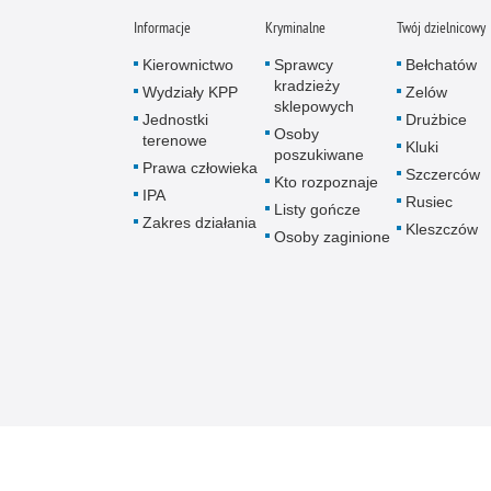
Informacje
Kryminalne
Twój dzielnicowy
Kierownictwo
Sprawcy
Bełchatów
kradzieży
Wydziały KPP
Zelów
sklepowych
Jednostki
Drużbice
Osoby
terenowe
Kluki
poszukiwane
Prawa człowieka
Szczerców
Kto rozpoznaje
IPA
Rusiec
Listy gończe
Zakres działania
Kleszczów
Osoby zaginione