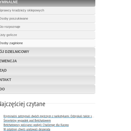
YMINALNE
Sprawcy kradzieży sklepowych
Osoby poszukiwane
Kto rozpoznaje
Listy gończe
Osoby zaginione
ÓJ DZIELNICOWY
EWENCJA
ZĄD
NTAKT
DO
Najczęściej czytane
Kryminalni zatrzymali dwóch mężczyzn z narkotykami. Odzyskali także skradziony rower
Śmiertelny wypadek pod Bełchatowem
Bełchatowscy policjanci podjęli Challenge dla Kacpra
W ostatniej chwili uratowali desperata