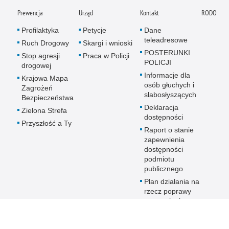
Prewencja
Urząd
Kontakt
RODO
Profilaktyka
Petycje
Dane
teleadresowe
Ruch Drogowy
Skargi i wnioski
POSTERUNKI
Stop agresji
Praca w Policji
POLICJI
drogowej
Informacje dla
Krajowa Mapa
osób głuchych i
Zagrożeń
słabosłyszących
Bezpieczeństwa
Deklaracja
Zielona Strefa
dostępności
Przyszłość a Ty
Raport o stanie
zapewnienia
dostępności
podmiotu
publicznego
Plan działania na
rzecz poprawy
zapewnienia
dostępności