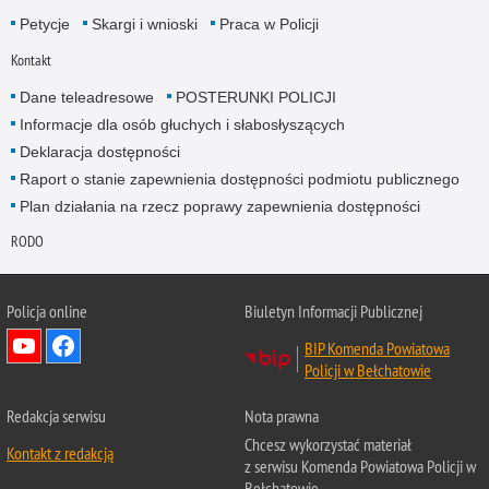
Petycje
Skargi i wnioski
Praca w Policji
Kontakt
Dane teleadresowe
POSTERUNKI POLICJI
Informacje dla osób głuchych i słabosłyszących
Deklaracja dostępności
Raport o stanie zapewnienia dostępności podmiotu publicznego
Plan działania na rzecz poprawy zapewnienia dostępności
RODO
Policja online
Biuletyn Informacji Publicznej
BIP Komenda Powiatowa
Policji w Bełchatowie
Redakcja serwisu
Nota prawna
Chcesz wykorzystać materiał
Kontakt z redakcją
z serwisu Komenda Powiatowa Policji w
Bełchatowie.